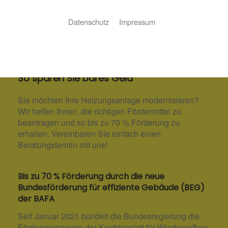
Datenschutz
Impressum
Förderung bei Neuinstallation
und Modernisierung
So sparen Sie bares Geld
Sie möchten Ihre Heizungsanlage modernisieren?
Wir helfen Ihnen, die richtigen Fördermittel zu
beantragen und so bis zu 70 % Förderung zu
erhalten. Vereinbaren Sie einfach einen
Beratungstermin mit uns!
Bis zu 70 % Förderung durch die neue
Bundesförderung für effiziente Gebäude (BEG)
der BAFA
Seit Januar 2021 bündelt die Bundesregierung die
Förderprogramme der Kreditanstalt für Wiederaufbau