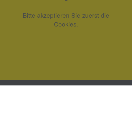
Bitte akzeptieren Sie zuerst die
Cookies.
Kontakt
Menze Haustechnik GmbH
Hauptstraße 27
31603
Diepenau-Lavelsloh