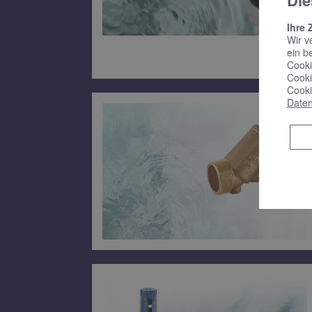
Die
Ihre 
Wir v
ein b
Cooki
Cooki
Cooki
Daten