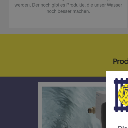
werden. Dennoch gibt es Produkte, die unser Wasser
noch besser machen.
Prod