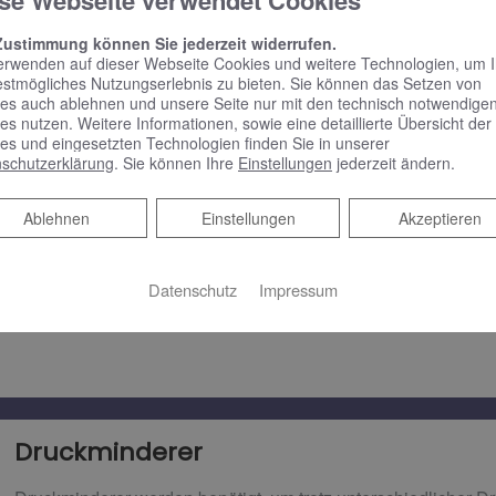
se Webseite verwendet Cookies
Verunreinigung.Gemäß der Trinkwasserverordnung muss in d
Zustimmung können Sie jederzeit widerrufen.
nach dem Wasserzähler ein Schutzfilter eingebaut sein. Ist die
erwenden auf dieser Webseite Cookies und weitere Technologien, um 
regelmäßige Wartung oftmals außer Acht gelassen. Die vorg
estmögliches Nutzungserlebnis zu bieten. Sie können das Setzen von
nicht mehr gewährleistet werden.
es auch ablehnen und unsere Seite nur mit den technisch notwendige
es nutzen. Weitere Informationen, sowie eine detaillierte Übersicht der
es und eingesetzten Technologien finden Sie in unserer
schutzerklärung
. Sie können Ihre
Einstellungen
jederzeit ändern.
Rückflussverhinderer​
Ablehnen
Ablehnen
Einstellungen
Akzeptieren
Ein Rückflussverhinderer sorgt dafür, dass das Trinkwasser nu
das öffentliche Leitungsnetz fließen kann.
Datenschutz
Impressum
Druckminderer​