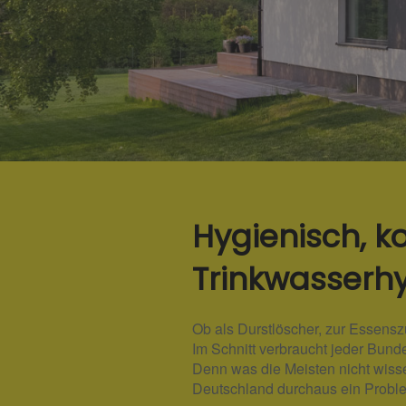
Hygienisch, k
Trinkwasserh
Ob als Durstlöscher, zur Essensz
Im Schnitt verbraucht jeder Bunde
Denn was die Meisten nicht wissen
Deutschland durchaus ein Proble