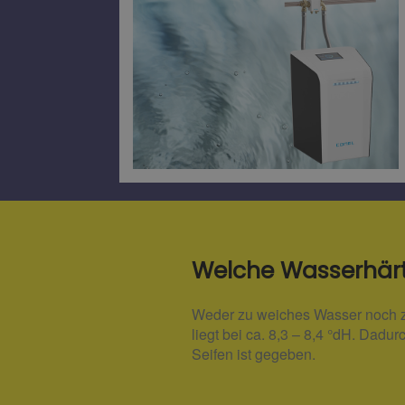
Welche Wasserhärte
Weder zu weiches Wasser noch z
liegt bei ca. 8,3 – 8,4 °dH. Dad
Seifen ist gegeben.