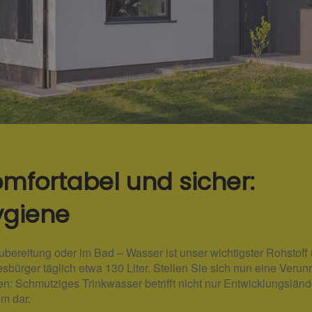
omfortabel und sicher:
ygiene
ubereitung oder im Bad – Wasser ist unser wichtigster Rohstof
sbürger täglich etwa 130 Liter. Stellen Sie sich nun eine Veru
: Schmutziges Trinkwasser betrifft nicht nur Entwicklungsländer
m dar.