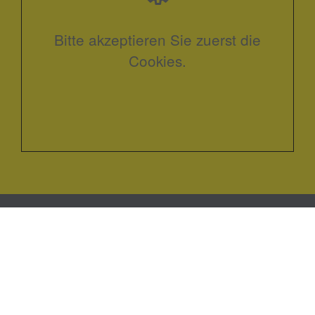
Bitte akzeptieren Sie zuerst die
Cookies.
Kontakt
Menze Haustechnik GmbH
Hauptstraße 27
31603
Diepenau-Lavelsloh